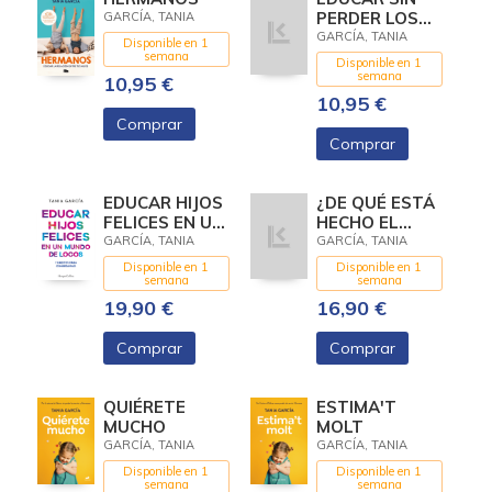
PERDER LOS
GARCÍA, TANIA
NERVIOS
GARCÍA, TANIA
Disponible en 1
semana
Disponible en 1
semana
10,95 €
10,95 €
Comprar
Comprar
EDUCAR HIJOS
¿DE QUÉ ESTÁ
FELICES EN UN
HECHO EL
MUNDO DE
AMOR?
GARCÍA, TANIA
GARCÍA, TANIA
LOCO
Disponible en 1
Disponible en 1
semana
semana
19,90 €
16,90 €
Comprar
Comprar
QUIÉRETE
ESTIMA'T
MUCHO
MOLT
GARCÍA, TANIA
GARCÍA, TANIA
Disponible en 1
Disponible en 1
semana
semana