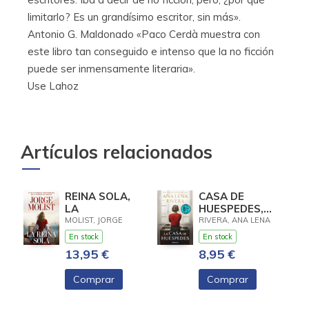
limitarlo? Es un grandísimo escritor, sin más».
Antonio G. Maldonado «Paco Cerdà muestra con
este libro tan conseguido e intenso que la no ficción
puede ser inmensamente literaria».
Use Lahoz
Artículos relacionados
REINA SOLA,
CASA DE
LA
HUESPEDES,
LA (EDICION
MOLIST, JORGE
RIVERA, ANA LENA
LIMITADA ·
En stock
En stock
VERANO)
13,95 €
8,95 €
Comprar
Comprar