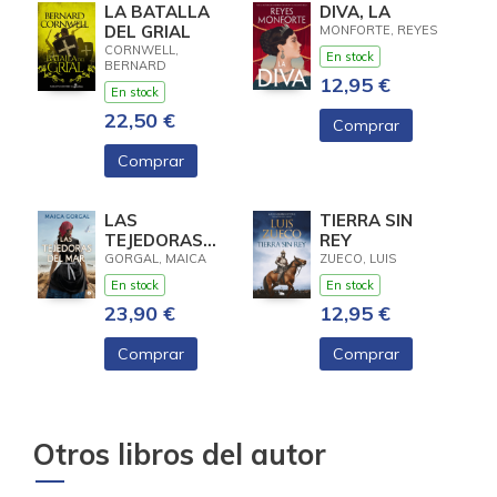
LA BATALLA
DIVA, LA
DEL GRIAL
MONFORTE, REYES
CORNWELL,
En stock
BERNARD
12,95 €
En stock
22,50 €
Comprar
Comprar
LAS
TIERRA SIN
TEJEDORAS
REY
DEL MAR
GORGAL, MAICA
ZUECO, LUIS
En stock
En stock
23,90 €
12,95 €
Comprar
Comprar
Otros libros del autor