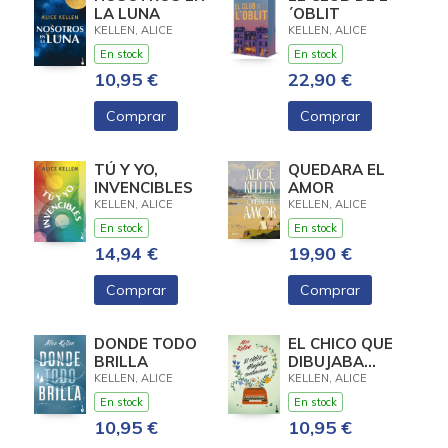
LA LUNA
´OBLIT
KELLEN, ALICE
KELLEN, ALICE
En stock
En stock
10,95 €
22,90 €
Comprar
Comprar
TÚ Y YO,
QUEDARA EL
INVENCIBLES
AMOR
KELLEN, ALICE
KELLEN, ALICE
En stock
En stock
14,94 €
19,90 €
Comprar
Comprar
DONDE TODO
EL CHICO QUE
BRILLA
DIBUJABA
CONSTELACIONES
KELLEN, ALICE
KELLEN, ALICE
En stock
En stock
10,95 €
10,95 €