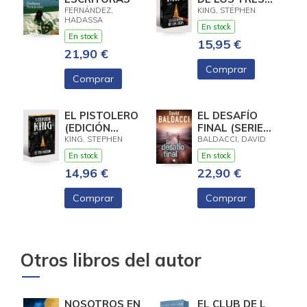
(EDICIÓN
FERNÁNDEZ,
KING, STEPHEN
HADASSA
CANTOS
En stock
TINTADOS) (LA
En stock
15,95 €
TORRE
21,90 €
OSCURA 2)
Comprar
Comprar
EL PISTOLERO
EL DESAFÍO
(EDICIÓN
FINAL (SERIE
CANTOS
ATLEE PINE 4)
KING, STEPHEN
BALDACCI, DAVID
TINTADOS) (LA
En stock
En stock
TORRE
14,96 €
22,90 €
OSCURA 1)
Comprar
Comprar
Otros libros del autor
NOSOTROS EN
EL CLUB DE L