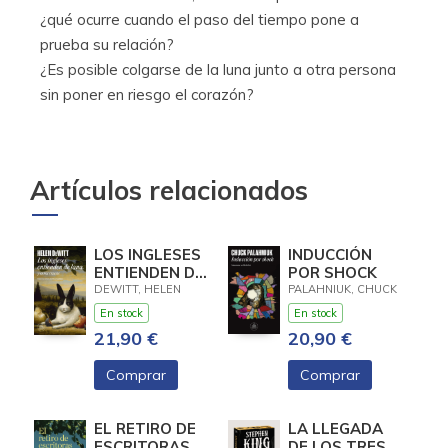
¿qué ocurre cuando el paso del tiempo pone a
prueba su relación?
¿Es posible colgarse de la luna junto a otra persona
sin poner en riesgo el corazón?
Artículos relacionados
LOS INGLESES
INDUCCIÓN
ENTIENDEN DE
POR SHOCK
LANA (Y
DEWITT, HELEN
PALAHNIUK, CHUCK
OTROS
En stock
En stock
TRUCOS)
21,90 €
20,90 €
Comprar
Comprar
EL RETIRO DE
LA LLEGADA
ESCRITORAS
DE LOS TRES