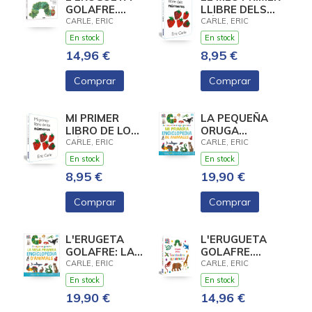
GOLAFRE.
LLIBRE DELS
L'ALBUM
NÚMEROS
CARLE, ERIC
CARLE, ERIC
IL·LUSTRAT
(COL·LECCIÓ
En stock
En stock
ERIC CARLE)
14,96 €
8,95 €
Comprar
Comprar
MI PRIMER
LA PEQUEÑA
LIBRO DE LOS
ORUGA
NÚMEROS
GLOTONA: MI
CARLE, ERIC
CARLE, ERIC
(COLECCIÓN
PRIMERA
En stock
En stock
ERIC CARLE)
ENCICLOPEDIA
8,95 €
19,90 €
DE ANIMALES
Comprar
Comprar
L'ERUGETA
L'ERUGUETA
GOLAFRE: LA
GOLAFRE.
MEVA PRIMERA
TOCA I
CARLE, ERIC
CARLE, ERIC
ENCICLOPÈDIA
DESCOBREIX
En stock
En stock
D'ANIMALS
ELS ANIMALS
19,90 €
14,96 €