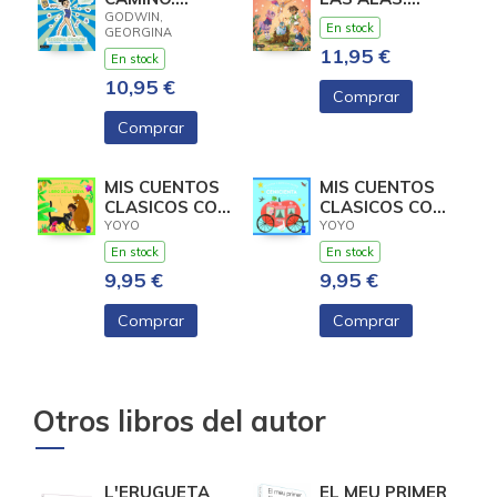
(GYMNASTICS
(LITTLE
GODWIN,
En stock
GEORGINA
STAR)
DRAGONS)
11,95 €
En stock
10,95 €
Comprar
Comprar
MIS CUENTOS
MIS CUENTOS
CLASICOS CON
CLASICOS CON
TEXTURAS. EL
TEXTURAS.
YOYO
YOYO
LIBRO DE LA
CENICIENTA
En stock
En stock
9,95 €
9,95 €
Comprar
Comprar
Otros libros del autor
L'ERUGUETA
EL MEU PRIMER