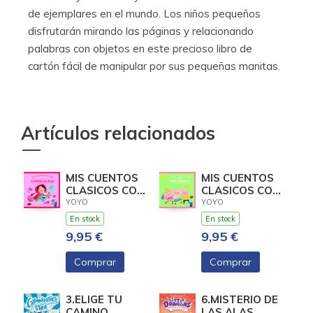
de ejemplares en el mundo. Los niños pequeños
disfrutarán mirando las páginas y relacionando
palabras con objetos en este precioso libro de
cartón fácil de manipular por sus pequeñas manitas.
Artículos relacionados
MIS CUENTOS
MIS CUENTOS
CLASICOS CON
CLASICOS CON
TEXTURAS.
TEXTURAS.
YOYO
YOYO
CAPERUCITA
LOS TRES
En stock
En stock
ROJA
CERDIT
9,95 €
9,95 €
Comprar
Comprar
3.ELIGE TU
6.MISTERIO DE
CAMINO.
LAS ALAS.