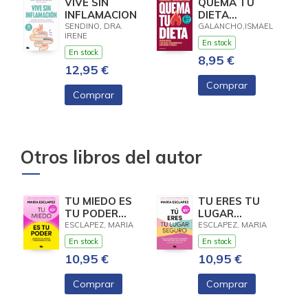
VIVE SIN
QUEMA TU
INFLAMACION
DIETA
(LIMITED)
SENDINO, DRA.
GALANCHO,ISMAEL
IRENE
En stock
En stock
8,95 €
12,95 €
Comprar
Comprar
Otros libros del autor
TU MIEDO ES
TU ERES TU
TU PODER
LUGAR
(LIMITADA)
SEGURO
ESCLAPEZ, MARIA
ESCLAPEZ, MARIA
(LIMITED)
En stock
En stock
10,95 €
10,95 €
Comprar
Comprar