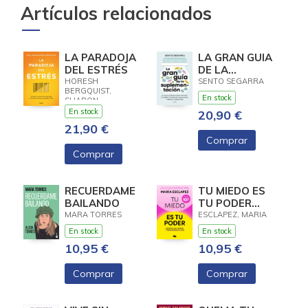
Artículos relacionados
LA PARADOJA
LA GRAN GUIA
DEL ESTRÉS
DE LA
SUPLEMENTACION
HORESH
SENTO SEGARRA
BERGQUIST,
En stock
SHARON
En stock
20,90 €
21,90 €
Comprar
Comprar
RECUERDAME
TU MIEDO ES
BAILANDO
TU PODER
(LIMITADA)
MARA TORRES
ESCLAPEZ, MARIA
En stock
En stock
10,95 €
10,95 €
Comprar
Comprar