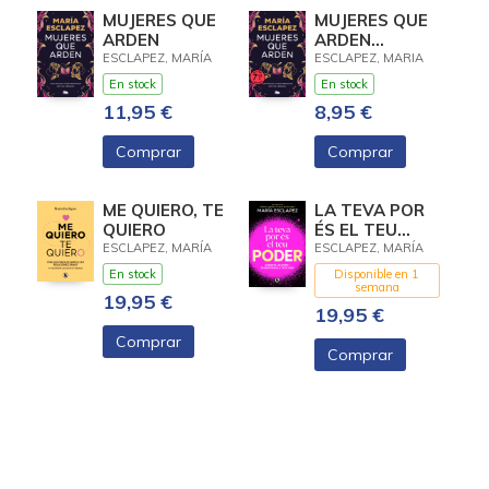
MUJERES QUE
MUJERES QUE
ARDEN
ARDEN
(EDICION
ESCLAPEZ, MARÍA
ESCLAPEZ, MARIA
LIMITADA)
En stock
En stock
11,95 €
8,95 €
Comprar
Comprar
ME QUIERO, TE
LA TEVA POR
QUIERO
ÉS EL TEU
PODER
ESCLAPEZ, MARÍA
ESCLAPEZ, MARÍA
En stock
Disponible en 1
semana
19,95 €
19,95 €
Comprar
Comprar