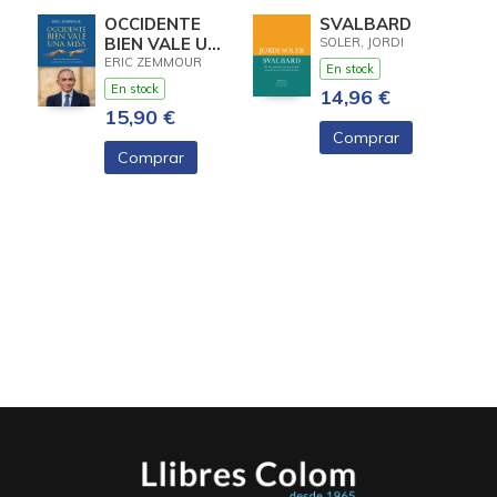
OCCIDENTE
SVALBARD
BIEN VALE UNA
SOLER, JORDI
MISA
ERIC ZEMMOUR
En stock
En stock
14,96 €
15,90 €
Comprar
Comprar