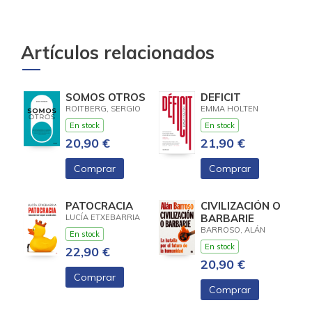
Artículos relacionados
SOMOS OTROS
DEFICIT
ROITBERG, SERGIO
EMMA HOLTEN
En stock
En stock
20,90 €
21,90 €
Comprar
Comprar
PATOCRACIA
CIVILIZACIÓN O
BARBARIE
LUCÍA ETXEBARRIA
BARROSO, ALÁN
En stock
En stock
22,90 €
20,90 €
Comprar
Comprar