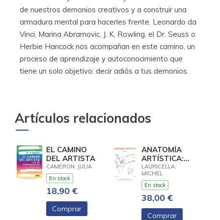
de nuestros demonios creativos y a construir una
armadura mental para hacerles frente. Leonardo da
Vinci, Marina Abramovic, J. K. Rowling, el Dr. Seuss o
Herbie Hancock nos acompañan en este camino, un
proceso de aprendizaje y autoconocimiento que
tiene un solo objetivo: decir adiós a tus demonios.
Artículos relacionados
EL CAMINO
ANATOMÍA
DEL ARTISTA
ARTÍSTICA:
ANTOLOGÍA
CAMERON, JULIA
LAURICELLA,
MICHEL
En stock
En stock
18,90 €
38,00 €
Comprar
Comprar