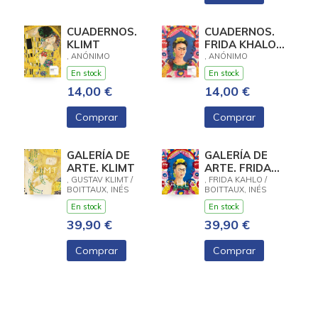
CUADERNOS.
CUADERNOS.
KLIMT
FRIDA KHALO.
EL MARCO
, ANÓNIMO
, ANÓNIMO
En stock
En stock
14,00 €
14,00 €
Comprar
Comprar
GALERÍA DE
GALERÍA DE
ARTE. KLIMT
ARTE. FRIDA
KAHLO
, GUSTAV KLIMT /
, FRIDA KAHLO /
BOITTAUX, INÉS
BOITTAUX, INÉS
En stock
En stock
39,90 €
39,90 €
Comprar
Comprar