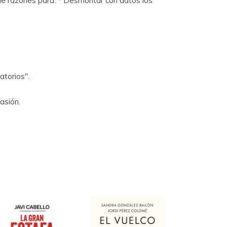
e de razones para: * Desmontar con datos los
atorios".
asión.