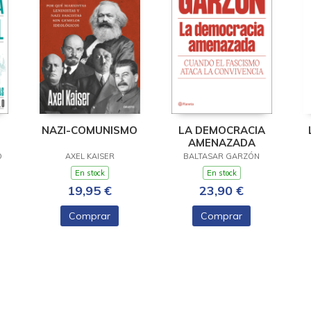
NAZI-COMUNISMO
LA DEMOCRACIA
AMENAZADA
E
O
AXEL KAISER
BALTASAR GARZÓN
N
En stock
En stock
19,95 €
23,90 €
Comprar
Comprar