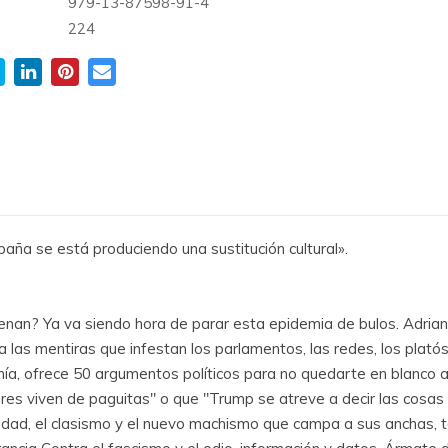
979-13-87598-91-4
:
224
paña se está produciendo una sustitución cultural».
nan? Ya va siendo hora de parar esta epidemia de bulos. Adriana 
 las mentiras que infestan los parlamentos, las redes, los plató
onía, ofrece 50 argumentos políticos para no quedarte en blanco an
res viven de paguitas" o que "Trump se atreve a decir las cosas
bilidad, el clasismo y el nuevo machismo que campa a sus anchas