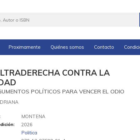
Proximamente
Quiénes somos
Contacto
Condic
ULTRADERECHA CONTRA LA
DAD
GUMENTOS POLÍTICOS PARA VENCER EL ODIO
ADRIANA
:
MONTENA
dición:
2026
Politica