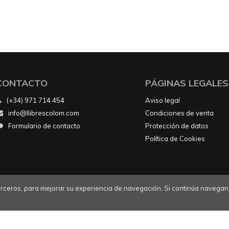
CONTACTO
PÁGINAS LEGALES
(+34) 971 714 454
Aviso legal
info@llibrescolom.com
Condiciones de venta
Formulario de contacto
Protección de datos
Política de Cookies
 terceros, para mejorar su experiencia de navegación. Si continúa navegan
26 ©
Llibres Colom
. Todos los Derechos Reservados |
Grupo Treven