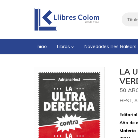
Inicio
Libros
Novedades Illes Balears
LA 
VER
50 AR
HEST, 
Editorial
Año de e
Materia