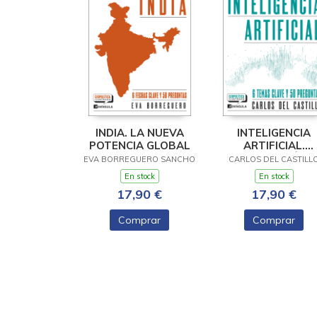
INDIA. LA NUEVA
INTELIGENCIA
POTENCIA GLOBAL
ARTIFICIAL.
CARTOGRAFÍA D
EVA BORREGUERO SANCHO
CARLOS DEL CASTILL
UNA REVOLUCIÓ
En stock
En stock
17,90 €
17,90 €
Comprar
Comprar