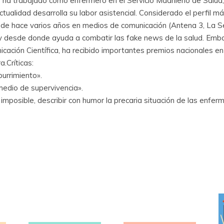
or ha trabajado como enfermero en el Servicio Madrileño de Salud
ualidad desarrolla su labor asistencial. Considerado el perfil má
de hace varios años en medios de comunicación (Antena 3, La S
 desde donde ayuda a combatir las fake news de la salud. Embaja
ación Científica, ha recibido importantes premios nacionales en
.Críticas:
burrimiento».
medio de supervivencia».
 imposible, describir con humor la precaria situación de las enfe