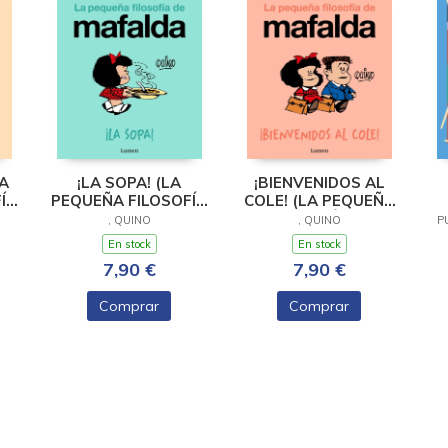
A
¡LA SOPA! (LA
¡BIENVENIDOS AL
ÍA
PEQUEÑA FILOSOFÍA
COLE! (LA PEQUEÑA
DE MAFALDA)
FILOSOFÍA DE
, QUINO
, QUINO
P
MAFALDA)
En stock
En stock
7,90 €
7,90 €
Comprar
Comprar