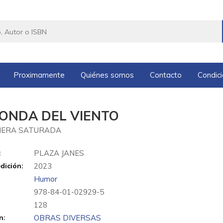
Proximamente
Quiénes somos
Contacto
Condic
SONDA DEL VIENTO
MERA SATURADA
:
PLAZA JANES
dición:
2023
Humor
978-84-01-02929-5
:
128
n:
OBRAS DIVERSAS