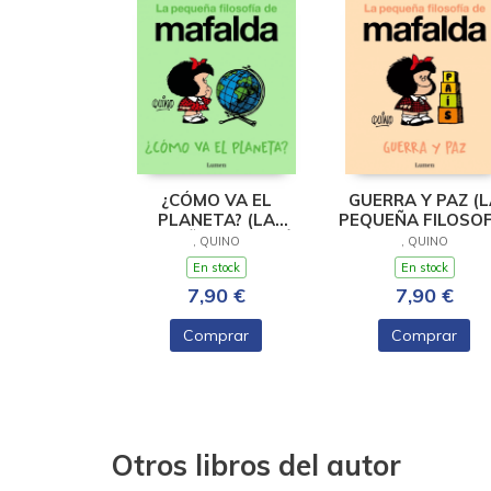
¿CÓMO VA EL
GUERRA Y PAZ (L
PLANETA? (LA
PEQUEÑA FILOSOF
PEQUEÑA FILOSOFÍA
DE MAFALDA)
, QUINO
, QUINO
DE MAFALDA)
En stock
En stock
7,90 €
7,90 €
Comprar
Comprar
Otros libros del autor