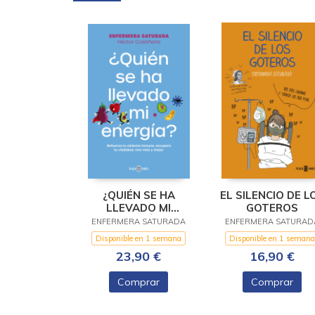
¿QUIÉN SE HA
EL SILENCIO DE L
LLEVADO MI
GOTEROS
ENERGÍA?
ENFERMERA SATURADA
ENFERMERA SATURAD
Disponible en 1 semana
Disponible en 1 semana
23,90 €
16,90 €
Comprar
Comprar