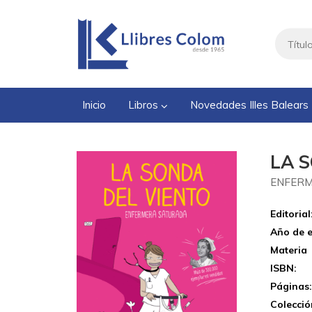
Inicio
Libros
Novedades Illes Balears
LA 
ENFER
Editorial
Año de e
Materia
ISBN:
Páginas
Colecció