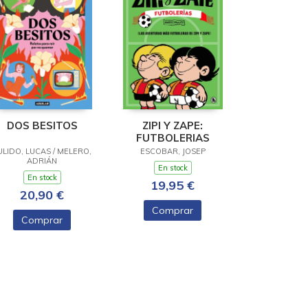
DOS BESITOS
ZIPI Y ZAPE:
FUTBOLERIAS
ULIDO, LUCAS / MELERO,
ESCOBAR, JOSEP
ADRIÁN
En stock
En stock
19,95 €
20,90 €
Comprar
Comprar