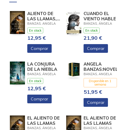
ALIENTO DE
CUANDO EL
LAS LLAMAS,
VIENTO HABLE
EL
BANZAS, ANGELA
BANZAS, ÁNGELA
En stock
En stock
12,95 €
21,90 €
Comprar
Comprar
LA CONJURA
ANGELA
DE LA NIEBLA
BANZAS:NOVELAS
BANZAS, ÁNGELA
BANZAS, ANGELA
En stock
Disponible en 1
semana
12,95 €
51,95 €
Comprar
Comprar
EL ALIENTO DE
EL ALIENTO DE
LAS LLAMAS
LAS LLAMAS
BANZAS, ÁNGELA
BANZAS, ÁNGELA