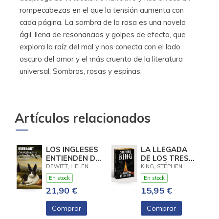
rompecabezas en el que la tensión aumenta con
cada página. La sombra de la rosa es una novela
ágil, llena de resonancias y golpes de efecto, que
explora la raíz del mal y nos conecta con el lado
oscuro del amor y el más cruento de la literatura
universal. Sombras, rosas y espinas.
Artículos relacionados
LOS INGLESES
LA LLEGADA
ENTIENDEN DE
DE LOS TRES
LANA (Y
(EDICIÓN
DEWITT, HELEN
KING, STEPHEN
OTROS
CANTOS
En stock
En stock
TRUCOS)
TINTADOS) (LA
21,90 €
15,95 €
TORRE
OSCURA 2)
Comprar
Comprar