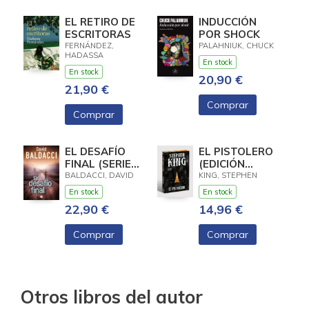
EL RETIRO DE
INDUCCIÓN
ESCRITORAS
POR SHOCK
FERNÁNDEZ,
PALAHNIUK, CHUCK
HADASSA
En stock
En stock
20,90 €
21,90 €
Comprar
Comprar
EL DESAFÍO
EL PISTOLERO
FINAL (SERIE
(EDICIÓN
ATLEE PINE 4)
CANTOS
BALDACCI, DAVID
KING, STEPHEN
TINTADOS) (LA
En stock
En stock
TORRE
22,90 €
14,96 €
OSCURA 1)
Comprar
Comprar
Otros libros del autor