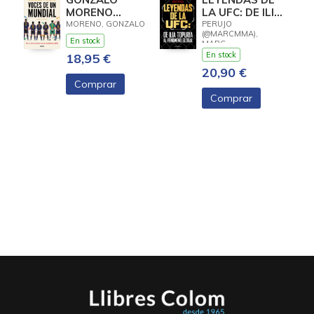
MORENO
LA UFC: DE ILIA
MUNDIAL
TOPURIA AL
MORENO, GONZALO
PERUJO
(@MARCMMA),
FENÓMENO
En stock
MARC
GLOBAL
En stock
18,95 €
20,90 €
Comprar
Comprar