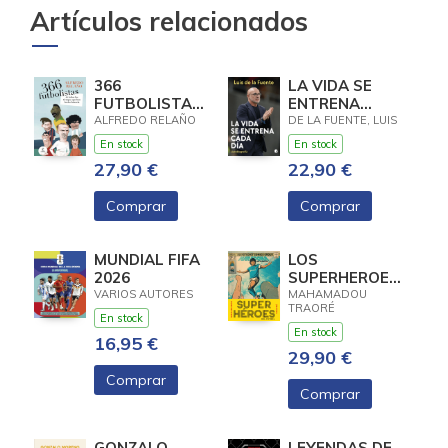
Artículos relacionados
366
LA VIDA SE
FUTBOLISTAS
ENTRENA
DE TODOS LOS
CADA DIA
ALFREDO RELAÑO
DE LA FUENTE, LUIS
TIEMPOS QUE
En stock
En stock
HAN HECHO
27,90 €
22,90 €
Comprar
Comprar
MUNDIAL FIFA
LOS
2026
SUPERHEROES
DE FUTBOL
VARIOS AUTORES
MAHAMADOU
TRAORÉ
En stock
En stock
16,95 €
29,90 €
Comprar
Comprar
GONZALO
LEYENDAS DE