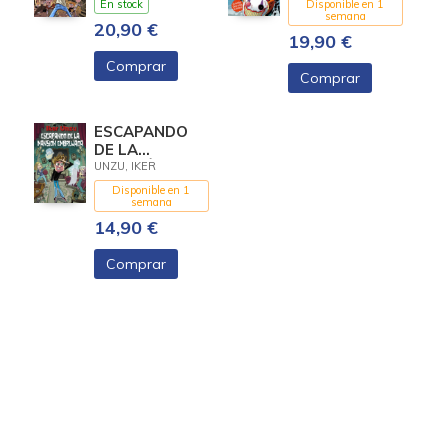
En stock
Disponible en 1
MALDITO
semana
20,90 €
19,90 €
Comprar
Comprar
ESCAPANDO
DE LA
MANSIÓN
UNZU, IKER
EMBRUJADA
Disponible en 1
semana
14,90 €
Comprar