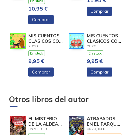
11,95 €
En stock
10,95 €
Comprar
Comprar
MIS CUENTOS
MIS CUENTOS
CLASICOS CON
CLASICOS CON
TEXTURAS. EL
TEXTURAS.
YOYO
YOYO
LIBRO DE LA
CENICIENTA
En stock
En stock
9,95 €
9,95 €
Comprar
Comprar
Otros libros del autor
EL MISTERIO
ATRAPADOS
DE LA ALDEA
EN EL PARQUE
FANTASMA
DE
UNZU, IKER
UNZU, IKER
ATRACCIONES