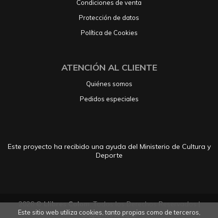
Condiciones de venta
Protección de datos
Política de Cookies
ATENCIÓN AL CLIENTE
Quiénes somos
Pedidos especiales
Este proyecto ha recibido una ayuda del Ministerio de Cultura y
Deporte
2026 ©
Llibres Colom
. Todos los Derechos Reservados |
Este sitio web utiliza cookies, tanto propias como de terceros,
Grupo Trevenque