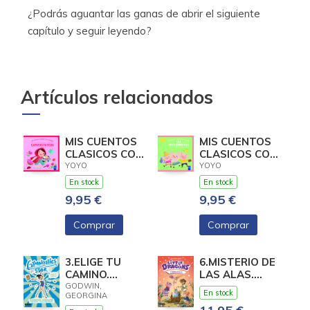
¿Podrás aguantar las ganas de abrir el siguiente
capítulo y seguir leyendo?
Artículos relacionados
MIS CUENTOS
MIS CUENTOS
CLASICOS CON
CLASICOS CON
TEXTURAS.
TEXTURAS.
YOYO
YOYO
CAPERUCITA
LOS TRES
En stock
En stock
ROJA
CERDIT
9,95 €
9,95 €
Comprar
Comprar
3.ELIGE TU
6.MISTERIO DE
CAMINO.
LAS ALAS.
(GYMNASTICS
(LITTLE
GODWIN,
En stock
GEORGINA
STAR)
DRAGONS)