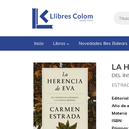
Inicio
Libros
Novedades Illes Balears
LA 
DEL I
ESTRAD
Editorial
Año de e
Materia
ISBN:
Páginas