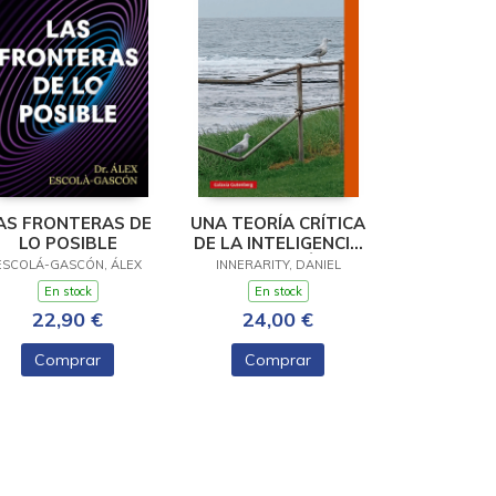
AS FRONTERAS DE
UNA TEORÍA CRÍTICA
LO POSIBLE
DE LA INTELIGENCIA
ARTIFICIAL- RÚSTICA
ESCOLÁ-GASCÓN, ÁLEX
INNERARITY, DANIEL
En stock
En stock
22,90 €
24,00 €
Comprar
Comprar