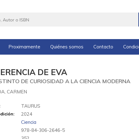
Proximamente
Quiénes somos
Contacto
Condic
HERENCIA DE EVA
NSTINTO DE CURIOSIDAD A LA CIENCIA MODERNA
A, CARMEN
:
TAURUS
dición:
2024
Ciencia
978-84-306-2646-5
:
352