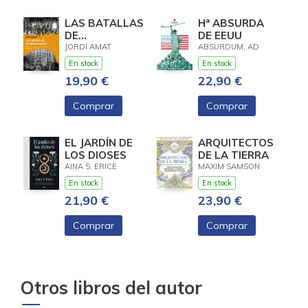
LAS BATALLAS
Hª ABSURDA
DE
DE EEUU
BARCELONA
JORDI AMAT
ABSURDUM, AD
En stock
En stock
19,90 €
22,90 €
Comprar
Comprar
EL JARDÍN DE
ARQUITECTOS
LOS DIOSES
DE LA TIERRA
AINA S. ERICE
MAXIM SAMSON
En stock
En stock
21,90 €
23,90 €
Comprar
Comprar
Otros libros del autor