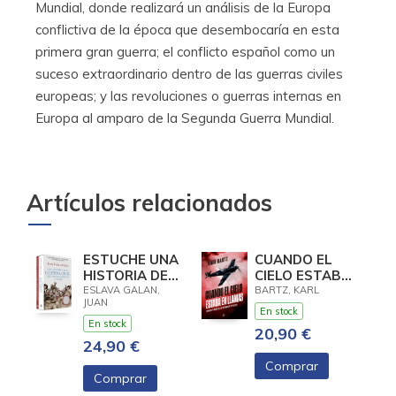
Mundial, donde realizará un análisis de la Europa
conflictiva de la época que desembocaría en esta
primera gran guerra; el conflicto español como un
suceso extraordinario dentro de las guerras civiles
europeas; y las revoluciones o guerras internas en
Europa al amparo de la Segunda Guerra Mundial.
Artículos relacionados
ESTUCHE UNA
CUANDO EL
HISTORIA DE
CIELO ESTABA
LA GUERRA
EN LLAMAS
ESLAVA GALAN,
BARTZ, KARL
JUAN
CIVIL QUE NO
En stock
VA A GUSTAR
En stock
20,90 €
A NADIE
24,90 €
Comprar
Comprar