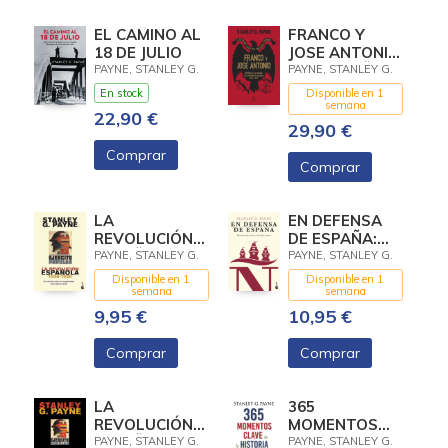
EL CAMINO AL
FRANCO Y
18 DE JULIO
JOSE ANTONIO.
EL EXTRAÑO
PAYNE, STANLEY G.
PAYNE, STANLEY G.
CASO DEL
En stock
Disponible en 1
FASCISMO
semana
22,90 €
ESPAÑOL
29,90 €
Comprar
Comprar
LA
EN DEFENSA
REVOLUCIÓN
DE ESPAÑA:
ESPAÑOLA
DESMONTANDO
PAYNE, STANLEY G.
PAYNE, STANLEY G.
(1936-1939)
MITOS Y
Disponible en 1
Disponible en 1
LEYENDAS
semana
semana
NEGRAS
9,95 €
10,95 €
Comprar
Comprar
LA
365
REVOLUCIÓN
MOMENTOS
ESPAÑOLA
CLAVE DE LA
PAYNE, STANLEY G.
PAYNE, STANLEY G.