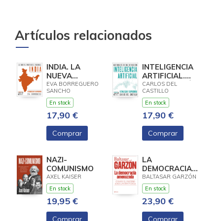
Artículos relacionados
INDIA. LA
INTELIGENCIA
NUEVA
ARTIFICIAL.
POTENCIA
CARTOGRAFÍA
EVA BORREGUERO
CARLOS DEL
SANCHO
CASTILLO
GLOBAL
DE UNA
REVOLUCIÓN
En stock
En stock
17,90 €
17,90 €
Comprar
Comprar
NAZI-
LA
COMUNISMO
DEMOCRACIA
AMENAZADA
AXEL KAISER
BALTASAR GARZÓN
En stock
En stock
19,95 €
23,90 €
Comprar
Comprar