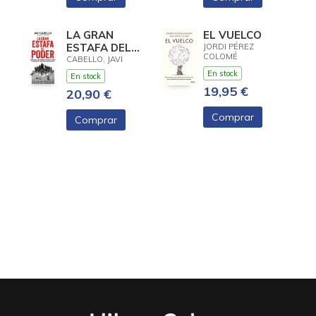
LA GRAN
EL VUELCO
ESTAFA DEL
JORDI PÉREZ
COLOMÉ
PODER
CABELLO, JAVI
En stock
En stock
19,95 €
20,90 €
Comprar
Comprar