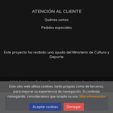
ATENCIÓN AL CLIENTE
Quiénes somos
Pedidos especiales
Este proyecto ha recibido una ayuda del Ministerio de Cultura y
Deporte
2026 ©
Llibres Colom
. Todos los Derechos Reservados |
Este sitio web utiliza cookies, tanto propias como de terceros,
Grupo Trevenque
para mejorar su experiencia de navegación. Si continúa
navegando, consideramos que acepta su uso.
Más información
Añadir a mi cesta
Aceptar cookies
Denegar