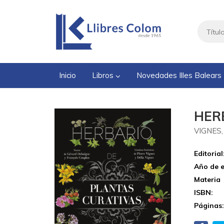
Inicio
Libros
Novedades Illes Balears
HER
VIGNES
Editorial
Año de e
Materia
ISBN:
Páginas