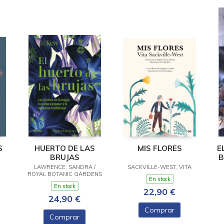
S
HUERTO DE LAS
MIS FLORES
E
BRUJAS
B
LAWRENCE, SANDRA /
SACKVILLE-WEST, VITA
ROYAL BOTANIC GARDENS
En stock
En stock
22,90 €
24,90 €
Comprar
Comprar