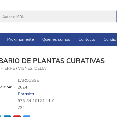
Proximamente
Quiénes somos
Contacto
Condic
BARIO DE PLANTAS CURATIVAS
, PIERRE
VIGNES, DÉLIA
/
:
LAROUSSE
dición:
2024
Botanica
978-84-10124-11-0
:
224