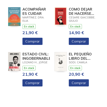
ACOMPAÑAR
COMO DEJAR
ES CUIDAR
DE HACERSE
PAJAS
MARTÍNEZ, DRA.
CESARE GIACOBBE,
ELIA
GIULIO
MENTALES
En stock
En stock
21,90 €
14,90 €
Comprar
Comprar
ESTADO CIVIL:
EL PEQUEÑO
INGOBERNABLE
LIBRO DEL
DUELO
LOZANO H., JORGE
SODI, CAMILA
En stock
En stock
21,90 €
20,90 €
Comprar
Comprar