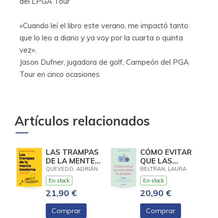
del LPGA Tour
«Cuando leí el libro este verano, me impactó tanto
que lo leo a diario y ya voy por la cuarta o quinta
vez».
Jason Dufner, jugadora de golf, Campeón del PGA
Tour en cinco ocasiones
Artículos relacionados
LAS TRAMPAS
CÓMO EVITAR
DE LA MENTE
QUE LAS
MODERNA
REDES TE
QUEVEDO, ADRIÁN
BELTRAN, LAURA
ATRAPEN
En stock
En stock
21,90 €
20,90 €
Comprar
Comprar