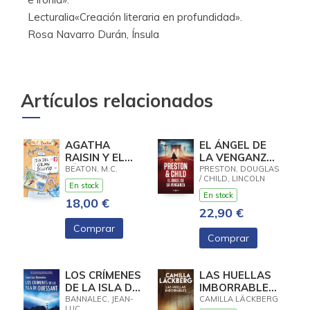
Lecturalia«Creación literaria en profundidad».
Rosa Navarro Durán, Ínsula
Artículos relacionados
AGATHA
EL ÁNGEL DE
RAISIN Y EL
LA VENGANZA
DÍA DEL GRAN
(INSPECTOR
BEATON, M.C.
PRESTON, DOUGLAS
/ CHILD, LINCOLN
DILUVIO
PENDERGAST
En stock
(AGATHA
22)
En stock
18,00 €
RAISIN 12)
22,90 €
Comprar
Comprar
LOS CRÍMENES
LAS HUELLAS
DE LA ISLA DE
IMBORRABLES
OUESSANT
(LOS
BANNALEC, JEAN-
CAMILLA LÄCKBERG
LUC