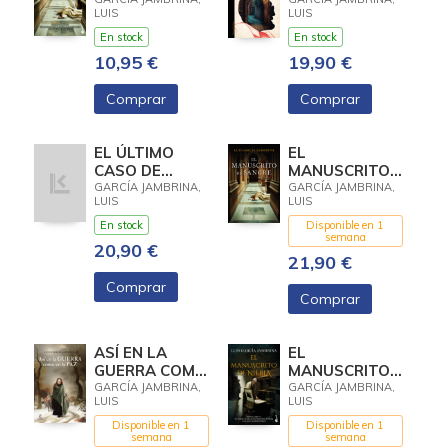
UNAMUNO
LUIS
LUIS
En stock
En stock
10,95 €
19,90 €
Comprar
Comprar
EL ÚLTIMO
EL
CASO DE
MANUSCRITO
UNAMUNO
DE SANGRE
GARCÍA JAMBRINA,
GARCÍA JAMBRINA,
LUIS
LUIS
En stock
Disponible en 1
semana
20,90 €
21,90 €
Comprar
Comprar
ASÍ EN LA
EL
GUERRA COMO
MANUSCRITO
EN LA PAZ
DE NIEBLA
GARCÍA JAMBRINA,
GARCÍA JAMBRINA,
LUIS
LUIS
Disponible en 1
Disponible en 1
semana
semana