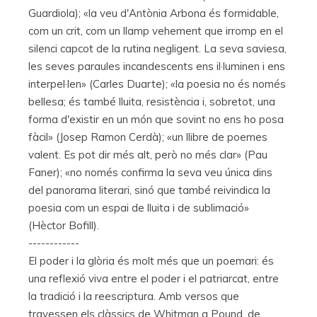
Guardiola); «la veu d'Antònia Arbona és formidable,
com un crit, com un llamp vehement que irromp en el
silenci capcot de la rutina negligent. La seva saviesa,
les seves paraules incandescents ens il·luminen i ens
interpel·len» (Carles Duarte); «la poesia no és només
bellesa; és també lluita, resistència i, sobretot, una
forma d'existir en un món que sovint no ens ho posa
fàcil» (Josep Ramon Cerdà); «un llibre de poemes
valent. Es pot dir més alt, però no més clar» (Pau
Faner); «no només confirma la seva veu única dins
del panorama literari, sinó que també reivindica la
poesia com un espai de lluita i de sublimació»
(Hèctor Bofill).
------------
El poder i la glòria és molt més que un poemari: és
una reflexió viva entre el poder i el patriarcat, entre
la tradició i la reescriptura. Amb versos que
travessen els clàssics de Whitman a Pound, de