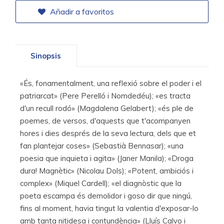
Añadir a favoritos
Sinopsis
«És, fonamentalment, una reflexió sobre el poder i el
patriarcat» (Pere Perelló i Nomdedéu); «es tracta
d'un recull rodó» (Magdalena Gelabert); «és ple de
poemes, de versos, d'aquests que t'acompanyen
hores i dies després de la seva lectura, dels que et
fan plantejar coses» (Sebastià Bennasar); «una
poesia que inquieta i agita» (Janer Manila); «Droga
dura! Magnètic» (Nicolau Dols); «Potent, ambiciós i
complex» (Miquel Cardell); «el diagnòstic que la
poeta escampa és demolidor i goso dir que ningú,
fins al moment, havia tingut la valentia d'exposar-lo
amb tanta nitidesa i contundència» (Lluís Calvo i