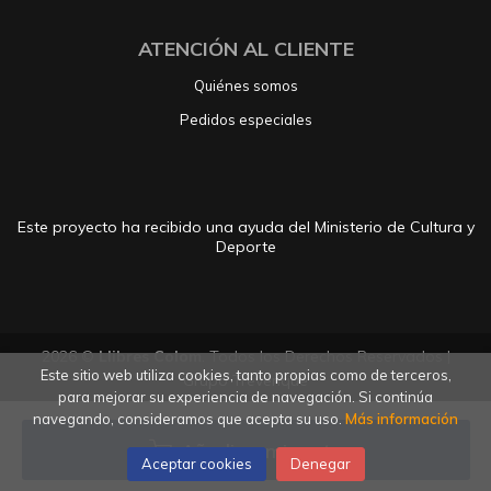
ATENCIÓN AL CLIENTE
Quiénes somos
Pedidos especiales
Este proyecto ha recibido una ayuda del Ministerio de Cultura y
Deporte
2026 ©
Llibres Colom
. Todos los Derechos Reservados |
Este sitio web utiliza cookies, tanto propias como de terceros,
Grupo Trevenque
para mejorar su experiencia de navegación. Si continúa
navegando, consideramos que acepta su uso.
Más información
Añadir a mi cesta
Aceptar cookies
Denegar