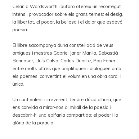
Celan a Wordsworth, lautora ofereix un recorregut
intens i provocador sobre els grans temes: el desig,
la llibertat, el poder, la bellesa i el dolor que esdevé
poesia.
El llibre sacompanya duna constel·lació de veus
amigues i mestres Gabriel Janer Manila, Sebastià
Bennasar, Lluís Calvo, Carles Duarte, Pau Faner,
entre molts altres que amplifiquen i dialoguen amb
els poemes, convertint el volum en una obra coral i
única.
Un cant valent i irreverent, tendre i lúcid alhora, que
ens convida a mirar-nos al mirall de la poesia i
descobrir-hi una epifania compartida: el poder i la
glòria de la paraula.