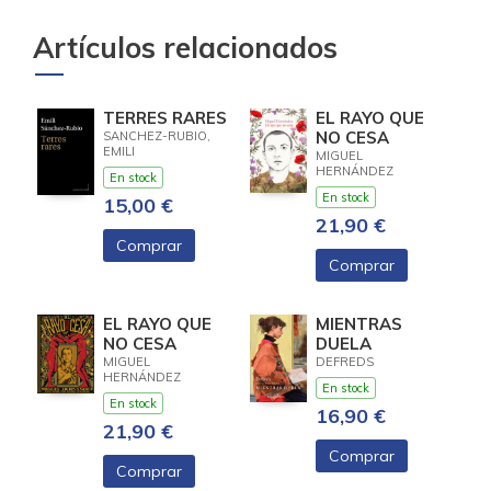
Artículos relacionados
TERRES RARES
EL RAYO QUE
NO CESA
SANCHEZ-RUBIO,
EMILI
MIGUEL
HERNÁNDEZ
En stock
En stock
15,00 €
21,90 €
Comprar
Comprar
EL RAYO QUE
MIENTRAS
NO CESA
DUELA
MIGUEL
DEFREDS
HERNÁNDEZ
En stock
En stock
16,90 €
21,90 €
Comprar
Comprar