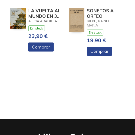
LA VUELTA AL
SONETOS A
MUNDO EN 30
ORFEO
POEMAS
ALICIA ARADILLA
RILKE, RAINER
MARIA
En stock
En stock
23,90 €
19,90 €
Comprar
Comprar