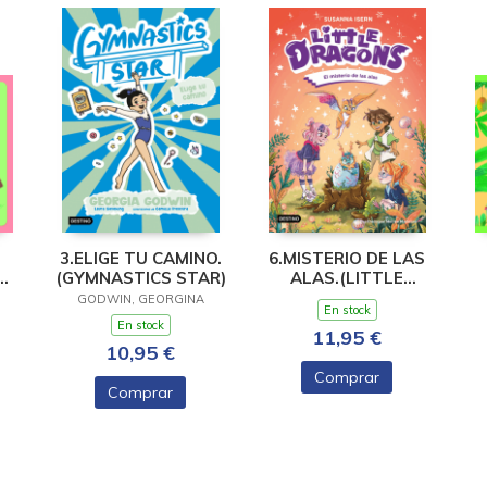
3.ELIGE TU CAMINO.
6.MISTERIO DE LAS
(GYMNASTICS STAR)
ALAS.(LITTLE
DRAGONS)
TE
GODWIN, GEORGINA
En stock
En stock
11,95 €
10,95 €
Comprar
Comprar