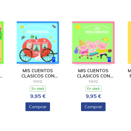
MIS CUENTOS
MIS CUENTOS
M
CLASICOS CON
CLASICOS CON
BRO
TEXTURAS.
TEXTURAS. LOS
YOYO
YOYO
CENICIENTA
TRES CERDIT
En stock
En stock
9,95 €
9,95 €
Comprar
Comprar