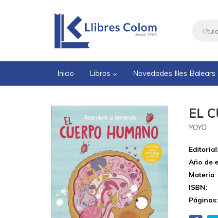
Inicio
Libros
Novedades Illes Balears
EL 
YOYO
Editorial
Año de e
Materia
ISBN:
Páginas