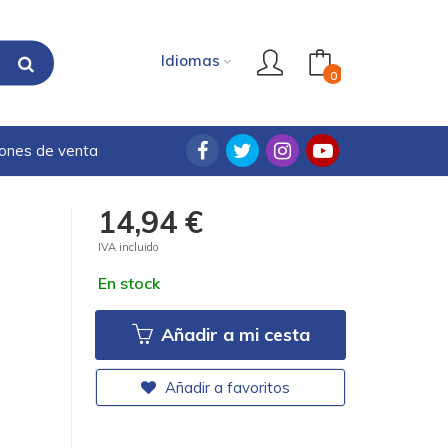
Idiomas
0
iones de venta
14,94 €
IVA incluido
En stock
Añadir a mi cesta
Añadir a favoritos