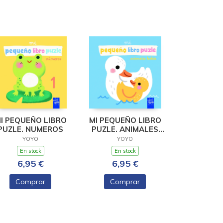
I PEQUEÑO LIBRO
MI PEQUEÑO LIBRO
PUZLE. NUMEROS
PUZLE. ANIMALES
BEBES
YOYO
YOYO
En stock
En stock
6,95 €
6,95 €
Comprar
Comprar