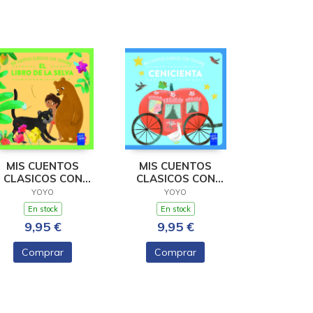
MIS CUENTOS
MIS CUENTOS
CLASICOS CON
CLASICOS CON
XTURAS. EL LIBRO
TEXTURAS.
YOYO
YOYO
DE LA
CENICIENTA
En stock
En stock
9,95 €
9,95 €
Comprar
Comprar