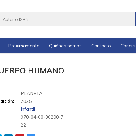
Proximamente
Quiénes somos
Contacto
Condic
CUERPO HUMANO
:
PLANETA
dición:
2025
Infantil
978-84-08-30208-7
:
22