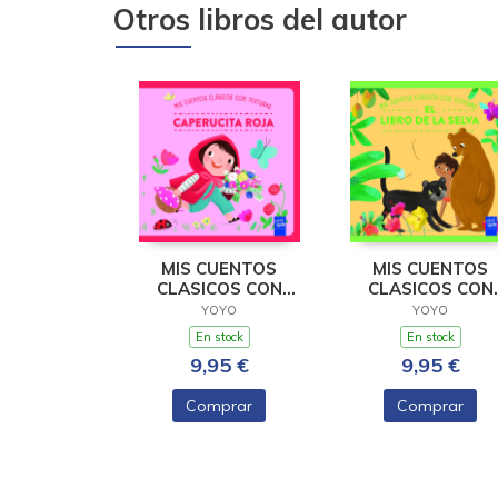
Otros libros del autor
MIS CUENTOS
MIS CUENTOS
CLASICOS CON
CLASICOS CON
TEXTURAS.
TEXTURAS. EL LI
YOYO
YOYO
CAPERUCITA ROJA
DE LA
En stock
En stock
9,95 €
9,95 €
Comprar
Comprar