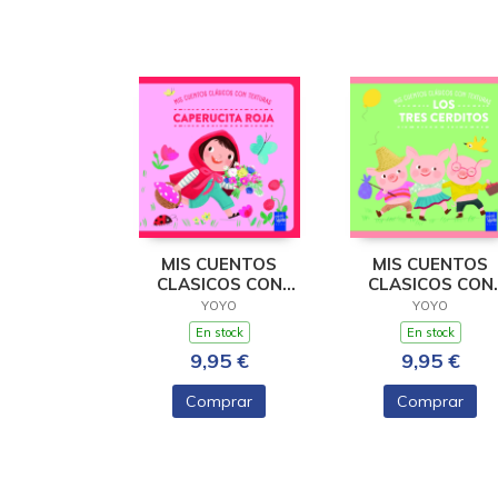
MIS CUENTOS
MIS CUENTOS
CLASICOS CON
CLASICOS CON
TEXTURAS.
TEXTURAS. LOS
YOYO
YOYO
CAPERUCITA ROJA
TRES CERDIT
En stock
En stock
9,95 €
9,95 €
Comprar
Comprar