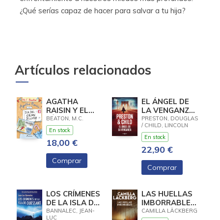
¿Qué serías capaz de hacer para salvar a tu hija?
Artículos relacionados
AGATHA
EL ÁNGEL DE
RAISIN Y EL
LA VENGANZA
DÍA DEL GRAN
(INSPECTOR
BEATON, M.C.
PRESTON, DOUGLAS
/ CHILD, LINCOLN
DILUVIO
PENDERGAST
En stock
(AGATHA
22)
En stock
18,00 €
RAISIN 12)
22,90 €
Comprar
Comprar
LOS CRÍMENES
LAS HUELLAS
DE LA ISLA DE
IMBORRABLES
OUESSANT
(LOS
BANNALEC, JEAN-
CAMILLA LÄCKBERG
LUC