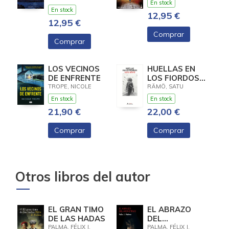
(COMISARIO
CRIMENES DE
En stock
DUPIN 13)
FJALLBACK
En stock
12,95 €
12,95 €
Comprar
Comprar
LOS VECINOS
HUELLAS EN
DE ENFRENTE
LOS FIORDOS
(HILDUR 1)
TROPE, NICOLE
RÄMÖ, SATU
En stock
En stock
21,90 €
22,00 €
Comprar
Comprar
Otros libros del autor
EL GRAN TIMO
EL ABRAZO
DE LAS HADAS
DEL
MONSTRUO
PALMA, FÉLIX J.
PALMA, FÉLIX J.