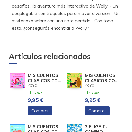
desafíos, ¡la aventura más interactiva de Wally! - Un
desplegable con troqueles para mayor diversión - Un
misterioso sobre con una nota perdida... Con todo
esto, ¿conseguirás encontrar a Wally?
Artículos relacionados
MIS CUENTOS
MIS CUENTOS
CLASICOS CON
CLASICOS CON
TEXTURAS.
TEXTURAS. EL
YOYO
YOYO
CAPERUCITA
LIBRO DE LA
En stock
En stock
ROJA
9,95 €
9,95 €
Comprar
Comprar
MIS CUENTOS
3.ELIGE TU
CLASICOS CON
CAMINO.