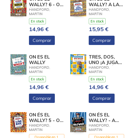
WALLY? 6 - ON
WALLY? A LA
ÉS EL WALLY?
RECERCA DE
HANDFORD,
HANDFORD,
MARTIN
MARTIN
A LA CAÇA DEL
LA NOTA
QUADRE
PERDUDA
En stock
En stock
AMAGAT!
(COLECCIÓN
14,96 €
15,95 €
¿DÓNDE ESTÁ
WALLY? 7)
Comprar
Comprar
ON ES EL
TRES, DOS,
WALLY
UNO ¡A JUGAR!
(COLECCIÓN
HANDFORD,
HANDFORD,
MARTIN
MARTIN
¿DÓNDE ESTÁ
WALLY )
En stock
En stock
14,96 €
14,96 €
Comprar
Comprar
ON ÉS EL
ON ÉS EL
WALLY? 5 - ON
WALLY? - A
ÉS EL WALLY?
HOLLYWOOD
HANDFORD,
HANDFORD,
MARTIN
MARTIN
EL LLIBRE
MÀGIC
Disponible en 1
Disponible en 1