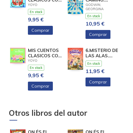
TEXTURAS.
(GYMNASTICS
YOYO
GODWIN,
GEORGINA
CENICIENTA
STAR)
En stock
En stock
9,95 €
10,95 €
Comprar
Comprar
MIS CUENTOS
6.MISTERIO DE
CLASICOS CON
LAS ALAS.
TEXTURAS.
(LITTLE
YOYO
En stock
LOS TRES
DRAGONS)
En stock
11,95 €
CERDIT
9,95 €
Comprar
Comprar
Otros libros del autor
ON ÉS EL
ON ÉS EL