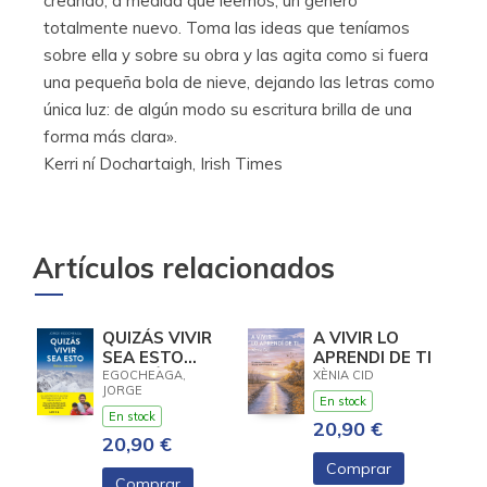
creando, a medida que leemos, un género
totalmente nuevo. Toma las ideas que teníamos
sobre ella y sobre su obra y las agita como si fuera
una pequeña bola de nieve, dejando las letras como
única luz: de algún modo su escritura brilla de una
forma más clara».
Kerri ní Dochartaigh, Irish Times
Artículos relacionados
QUIZÁS VIVIR
A VIVIR LO
SEA ESTO
APRENDI DE TI
(EDICIÓN
EGOCHEAGA,
XÈNIA CID
JORGE
ACTUALIZADA)
En stock
En stock
20,90 €
20,90 €
Comprar
Comprar