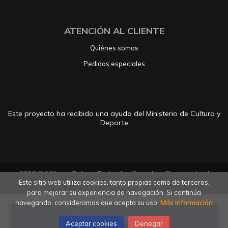
ATENCIÓN AL CLIENTE
Quiénes somos
Pedidos especiales
Este proyecto ha recibido una ayuda del Ministerio de Cultura y
Deporte
2026 ©
Llibres Colom
. Todos los Derechos Reservados |
Este sitio web utiliza cookies, tanto propias como de terceros,
Grupo Trevenque
para mejorar su experiencia de navegación. Si continúa
navegando, consideramos que acepta su uso.
Más información
Añadir a mi cesta
Aceptar cookies
Denegar