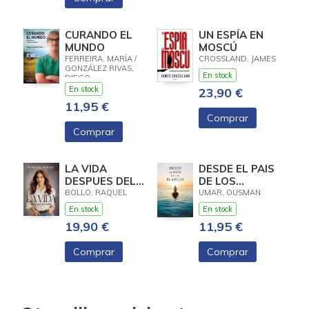
CURANDO EL
UN ESPÍA EN
MUNDO
MOSCÚ
FERREIRA, MARÍA /
CROSSLAND, JAMES
GONZÁLEZ RIVAS,
En stock
DIEGO
En stock
23,90 €
11,95 €
Comprar
Comprar
LA VIDA
DESDE EL PAIS
DESPUES DEL
DE LOS
RUIDO
BLANCOS (TB)
BOLLO, RAQUEL
UMAR, OUSMAN
En stock
En stock
19,90 €
11,95 €
Comprar
Comprar