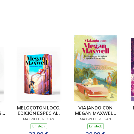
MELOCOTÓN LOCO.
VIAJANDO CON
.
EDICIÓN ESPECIAL.
MEGAN MAXWELL
L.
MAXWELL, MEGAN
MAXWELL, MEGAN
En stock
En stock
22,90 €
20,90 €