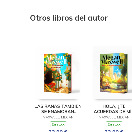
Otros libros del autor
LAS RANAS TAMBIÉN
HOLA, ¿TE
SE ENAMORAN.
ACUERDAS DE MÍ?
EDICIÓN ESPECIAL.
EDICIÓN ESPECIA
MAXWELL, MEGAN
MAXWELL, MEGAN
En stock
En stock
23,90 €
23,90 €