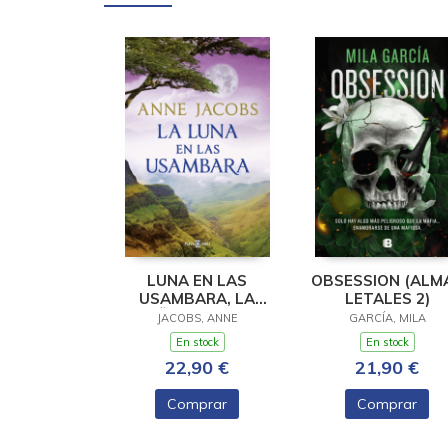
LUNA EN LAS
OBSESSION (ALM
USAMBARA, LA
LETALES 2)
(SUEÑOS DE AFRICA
JACOBS, ANNE
GARCÍA, MILA
2)
En stock
En stock
22,90 €
21,90 €
Comprar
Comprar