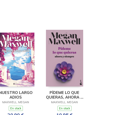
NUESTRO LARGO
PÍDEME LO QUE
ADIOS
QUIERAS, AHORA Y
SIEMPRE
MAXWELL, MEGAN
MAXWELL, MEGAN
En stock
En stock
20,90 €
10,95 €