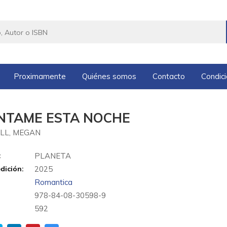
Proximamente
Quiénes somos
Contacto
Condic
NTAME ESTA NOCHE
LL, MEGAN
:
PLANETA
dición:
2025
Romantica
978-84-08-30598-9
:
592