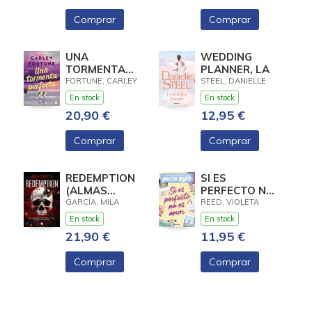
Comprar
Comprar
UNA
WEDDING
TORMENTA
PLANNER, LA
PERFECTA
FORTUNE, CARLEY
STEEL, DANIELLE
En stock
En stock
20,90 €
12,95 €
Comprar
Comprar
REDEMPTION
SI ES
(ALMAS
PERFECTO NO
LETALES 1)
ES AMOR
GARCÍA, MILA
REED, VIOLETA
En stock
En stock
21,90 €
11,95 €
Comprar
Comprar