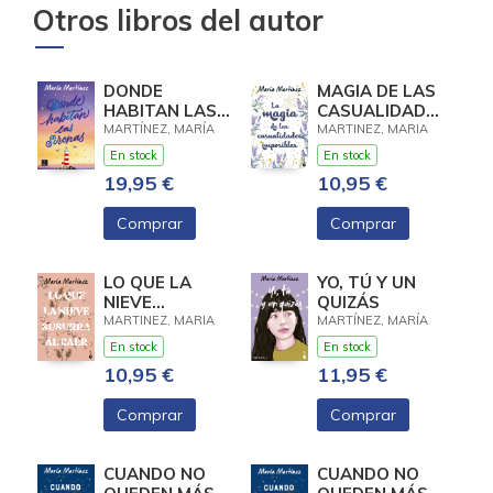
Otros libros del autor
DONDE
MAGIA DE LAS
HABITAN LAS
CASUALIDADES
SIRENAS
IMPOSIBLES,
MARTÍNEZ, MARÍA
MARTINEZ, MARIA
LA
En stock
En stock
19,95 €
10,95 €
Comprar
Comprar
LO QUE LA
YO, TÚ Y UN
NIEVE
QUIZÁS
SUSURRA AL
MARTINEZ, MARIA
MARTÍNEZ, MARÍA
CAER
En stock
En stock
10,95 €
11,95 €
Comprar
Comprar
CUANDO NO
CUANDO NO