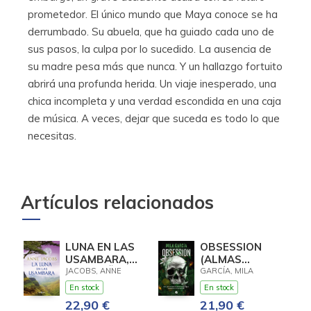
prometedor. El único mundo que Maya conoce se ha
derrumbado. Su abuela, que ha guiado cada uno de
sus pasos, la culpa por lo sucedido. La ausencia de
su madre pesa más que nunca. Y un hallazgo fortuito
abrirá una profunda herida. Un viaje inesperado, una
chica incompleta y una verdad escondida en una caja
de música. A veces, dejar que suceda es todo lo que
necesitas.
Artículos relacionados
LUNA EN LAS
OBSESSION
USAMBARA,
(ALMAS
LA (SUEÑOS
LETALES 2)
JACOBS, ANNE
GARCÍA, MILA
DE AFRICA 2)
En stock
En stock
22,90 €
21,90 €