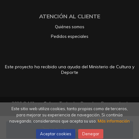
ATENCIÓN AL CLIENTE
Quiénes somos
Pedidos especiales
Este proyecto ha recibido una ayuda del Ministerio de Cultura y
Deporte
2026 ©
Llibres Colom
. Todos los Derechos Reservados |
Este sitio web utiliza cookies, tanto propias como de terceros,
Grupo Trevenque
para mejorar su experiencia de navegación. Si continúa
navegando, consideramos que acepta su uso.
Más información
Añadir a mi cesta
Aceptar cookies
Denegar