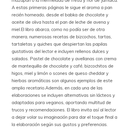
mazapán o la mermelada de fresa y flor de Jamaica.
A estas primeras páginas le sigue el aroma a pan
recién horneado, desde el babka de chocolate y
aceite de oliva hasta el pan de leche de avena y
miel.El libro abarca, como no podía ser de otra
manera, numerosas recetas de bizcochos, tartas,
tartaletas y quiches que despiertan las papilas
gustativas del lector e incluyen rellenos dulces y
salados. Pastel de chocolate y avellanas con crema
de mantequilla de chocolate y café, bizcochitos de
higos, miel y limón o scones de queso cheddar y
hierbas aromáticas son algunos ejemplos de este
amplio recetario.Además, en cada una de las
elaboraciones se incluyen alternativas sin lácteos y
adaptadas para veganos, aportando multitud de
trucos y recomendaciones. El libro invita así al lector
a dejar volar su imaginación para dar el toque final a
la elaboración según sus gustos y preferencias.