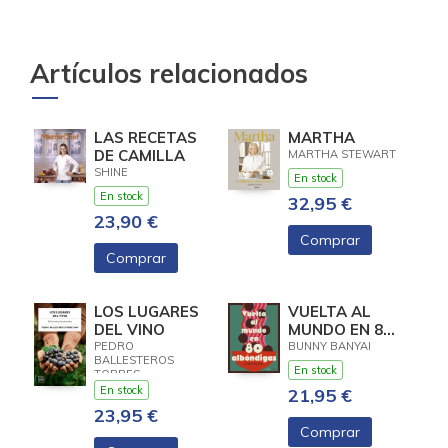
Artículos relacionados
LAS RECETAS
MARTHA
DE CAMILLA
MARTHA STEWART
SHINE
En stock
En stock
32,95 €
23,90 €
Comprar
Comprar
LOS LUGARES
VUELTA AL
DEL VINO
MUNDO EN 80
ALBONDIGAS
PEDRO
BUNNY BANYAI
BALLESTEROS
En stock
TORRES
En stock
21,95 €
23,95 €
Comprar