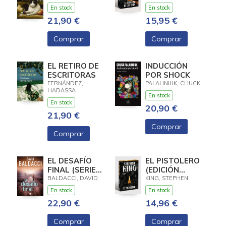
OTROS
CANTOS
En stock
En stock
TRUCOS)
TINTADOS) (LA
21,90 €
15,95 €
TORRE
OSCURA 2)
Comprar
Comprar
EL RETIRO DE
INDUCCIÓN
ESCRITORAS
POR SHOCK
FERNÁNDEZ,
PALAHNIUK, CHUCK
HADASSA
En stock
En stock
20,90 €
21,90 €
Comprar
Comprar
EL DESAFÍO
EL PISTOLERO
FINAL (SERIE
(EDICIÓN
ATLEE PINE 4)
CANTOS
BALDACCI, DAVID
KING, STEPHEN
TINTADOS) (LA
En stock
En stock
TORRE
22,90 €
14,96 €
OSCURA 1)
Comprar
Comprar