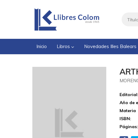
Inicio
Libros
Novedades Illes Balears
ART
MORENO
Editorial
Año de e
Materia
ISBN:
Páginas