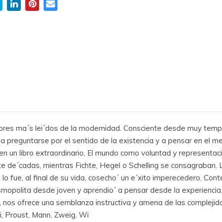
res ma´s lei´dos de la modernidad. Consciente desde muy temp
a preguntarse por el sentido de la existencia y a pensar en el me
n un libro extraordinario, El mundo como voluntad y representaci
nte de´cadas, mientras Fichte, Hegel o Schelling se consagraban.
lo fue, al final de su vida, cosecho´ un e´xito imperecedero. C
osmopolita desde joven y aprendio´ a pensar desde la experiencia
ofo, nos ofrece una semblanza instructiva y amena de las complej
i, Proust, Mann, Zweig, Wi