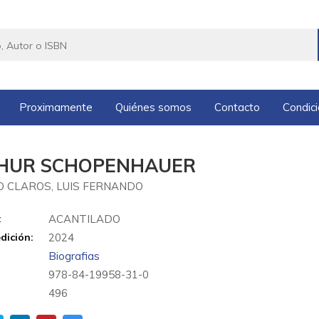
Proximamente
Quiénes somos
Contacto
Condic
HUR SCHOPENHAUER
 CLAROS, LUIS FERNANDO
:
ACANTILADO
dición:
2024
Biografias
978-84-19958-31-0
:
496