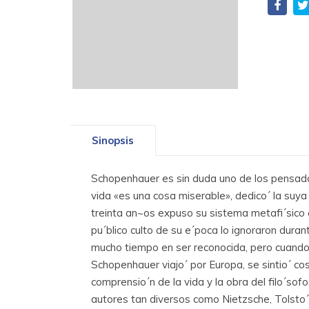
Sinopsis
Schopenhauer es sin duda uno de los pensado
vida «es una cosa miserable», dedico´ la suya 
treinta an~os expuso su sistema metafi´sico e
pu´blico culto de su e´poca lo ignoraron dura
mucho tiempo en ser reconocida, pero cuando 
Schopenhauer viajo´ por Europa, se sintio´ c
comprensio´n de la vida y la obra del filo´s
autores tan diversos como Nietzsche, Tolsto´