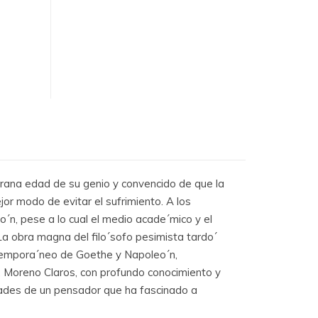
rana edad de su genio y convencido de que la
jor modo de evitar el sufrimiento. A los
o´n, pese a lo cual el medio acade´mico y el
 La obra magna del filo´sofo pesimista tardo´
ontempora´neo de Goethe y Napoleo´n,
. Moreno Claros, con profundo conocimiento y
idades de un pensador que ha fascinado a