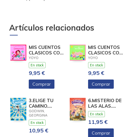
Artículos relacionados
MIS CUENTOS
MIS CUENTOS
CLASICOS CON
CLASICOS CON
TEXTURAS.
TEXTURAS.
YOYO
YOYO
CAPERUCITA
LOS TRES
En stock
En stock
ROJA
CERDIT
9,95 €
9,95 €
Comprar
Comprar
3.ELIGE TU
6.MISTERIO DE
CAMINO.
LAS ALAS.
(GYMNASTICS
(LITTLE
GODWIN,
En stock
GEORGINA
STAR)
DRAGONS)
11,95 €
En stock
10,95 €
Comprar