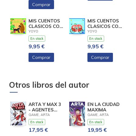
Comprar
MIS CUENTOS
MIS CUENTOS
CLASICOS CON
CLASICOS CON
TEXTURAS. EL
TEXTURAS.
YOYO
YOYO
LIBRO DE LA
CENICIENTA
En stock
En stock
9,95 €
9,95 €
Comprar
Comprar
Otros libros del autor
ARTA Y MAX 3
EN LA CIUDAD
- AGENTES
MAXIMA
BAJO CERO
GAME, ARTA
GAME, ARTA
En stock
En stock
17,95 €
19,95 €