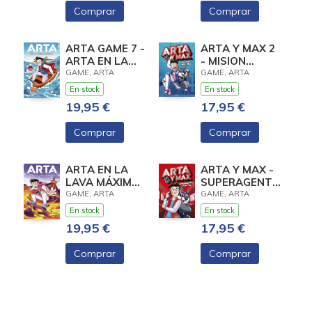
Comprar
Comprar
ARTA GAME 7 -
ARTA Y MAX 2
ARTA EN LA
- MISION
ISLA MÁXIMA
IMPOSIBLE
GAME, ARTA
GAME, ARTA
En stock
En stock
19,95 €
17,95 €
Comprar
Comprar
ARTA EN LA
ARTA Y MAX -
LAVA MÁXIMA
SUPERAGENTES
(ARTA GAME 6)
SECRETOS
GAME, ARTA
GAME, ARTA
En stock
En stock
19,95 €
17,95 €
Comprar
Comprar