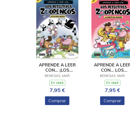
APRENDE A LEER
APRENDE A LEE
CON... ¡LOS
CON... LOS
DETECTIVES
DETECTIVES
BENEGAS, MAR
BENEGAS, MAR
ZOOPENCOS! 9. ¡NI
ZOOPENCOS 6. L
En stock
En stock
UN RENO MENOS!
SUERTE DEL
7,95 €
7,95 €
DRAGÓN
Comprar
Comprar