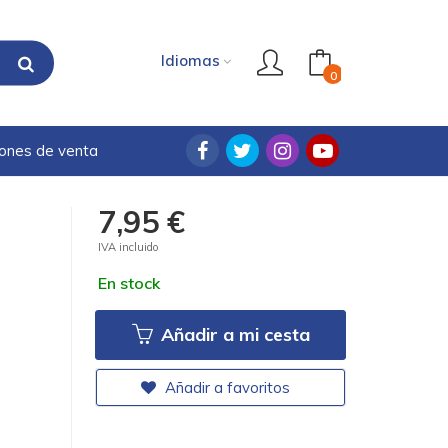
Idiomas
0
iones de venta
7,95 €
IVA incluido
En stock
Añadir a mi cesta
Añadir a favoritos