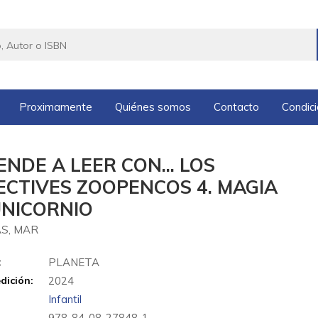
Proximamente
Quiénes somos
Contacto
Condic
NDE A LEER CON... LOS
ECTIVES ZOOPENCOS 4. MAGIA
UNICORNIO
S, MAR
:
PLANETA
dición:
2024
Infantil
978-84-08-27848-1