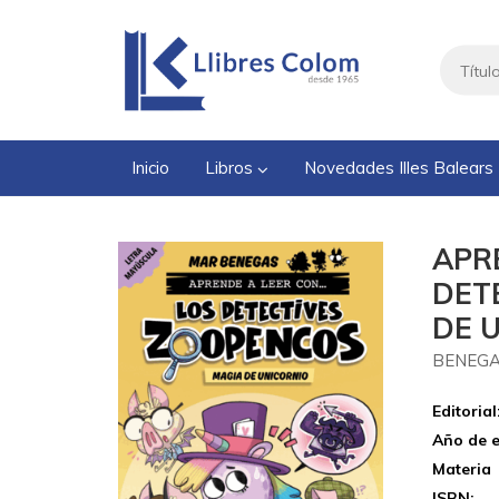
Inicio
Libros
Novedades Illes Balears
APRE
DET
DE 
BENEGA
Editorial
Año de e
Materia
ISBN: