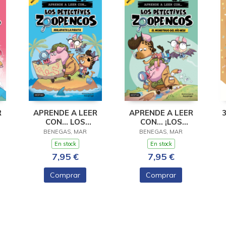
R
APRENDE A LEER
APRENDE A LEER
CON... LOS
CON... ¡LOS
DETECTIVES
DETECTIVES
M
BENEGAS, MAR
BENEGAS, MAR
A
ZOOPENCOS 5.
ZOOPENCOS! 1. EL
En stock
En stock
MALAPATA LA
MONSTRUO DEL RIO
7,95 €
7,95 €
PIRATA
NESI
Comprar
Comprar