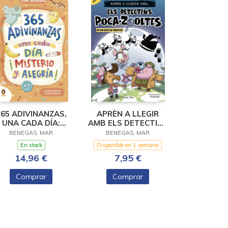
365 ADIVINANZAS,
APRÈN A LLEGIR
UNA CADA DÍA:
AMB ELS DETECTIUS
ISTERIO Y ALEGRÍA
POCA-ZOOLTES 9. NI
BENEGAS, MAR
BENEGAS, MAR
UN REN DE MENYS!
En stock
Disponible en 1 semana
14,96 €
7,95 €
Comprar
Comprar