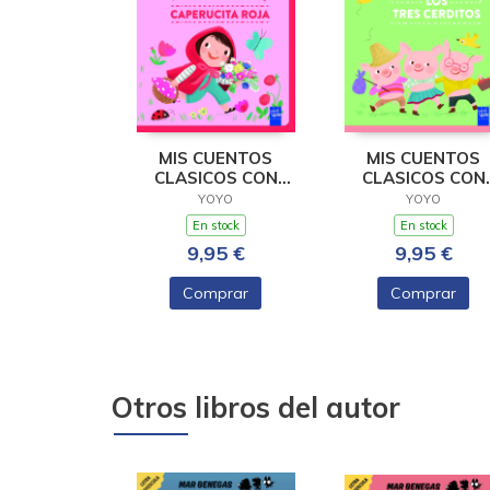
MIS CUENTOS
MIS CUENTOS
CLASICOS CON
CLASICOS CON
TEXTURAS.
TEXTURAS. LOS
YOYO
YOYO
CAPERUCITA ROJA
TRES CERDIT
En stock
En stock
9,95 €
9,95 €
Comprar
Comprar
Otros libros del autor