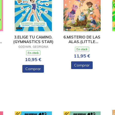
3.ELIGE TU CAMINO.
6.MISTERIO DE LAS
(GYMNASTICS STAR)
ALAS.(LITTLE
DRAGONS)
TE
GODWIN, GEORGINA
En stock
En stock
11,95 €
10,95 €
Comprar
Comprar