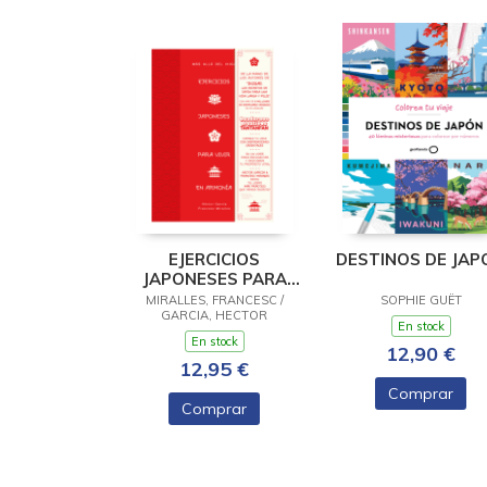
EJERCICIOS
DESTINOS DE JAP
JAPONESES PARA
VIVIR EN
MIRALLES, FRANCESC /
SOPHIE GUËT
ARMONÍA.MÁS ALLÁ
GARCIA, HECTOR
En stock
DEL IKIGAI
En stock
12,90 €
12,95 €
Comprar
Comprar