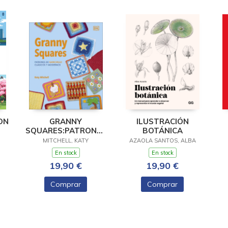
ON
GRANNY
ILUSTRACIÓN
SQUARES:PATRONES
BOTÁNICA
GANCHILLO
MITCHELL, KATY
AZAOLA SANTOS, ALBA
CLASICOS Y
En stock
En stock
MODERNOS
19,90 €
19,90 €
Comprar
Comprar