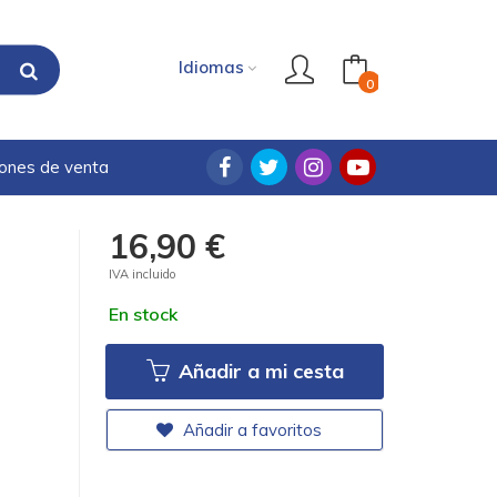
Idiomas
0
iones de venta
16,90 €
IVA incluido
En stock
Añadir a mi cesta
Añadir a favoritos