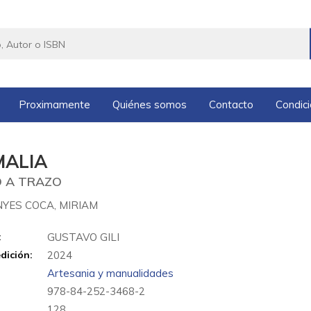
Proximamente
Quiénes somos
Contacto
Condic
MALIA
 A TRAZO
YES COCA, MIRIAM
:
GUSTAVO GILI
dición:
2024
Artesania y manualidades
978-84-252-3468-2
:
128