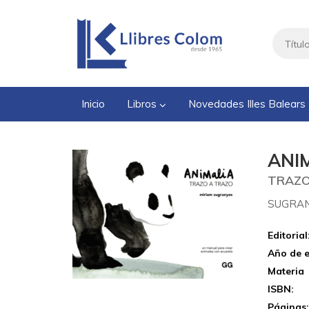
Inicio
Libros
Novedades Illes Balears
ANI
TRAZO
SUGRAN
Editorial
Año de e
Materia
ISBN:
Páginas