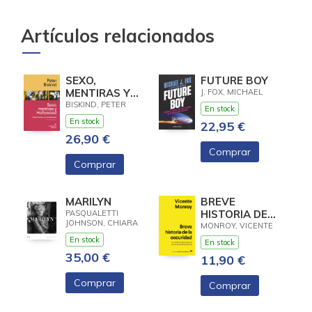
Artículos relacionados
SEXO,
FUTURE BOY
MENTIRAS Y
J. FOX, MICHAEL
HOLLYWOOD
BISKIND, PETER
En stock
En stock
22,95 €
26,90 €
Comprar
Comprar
MARILYN
BREVE
HISTORIA DE
PASQUALETTI
JOHNSON, CHIARA
LA OSCURIDAD
MONROY, VICENTE
En stock
En stock
35,00 €
11,90 €
Comprar
Comprar