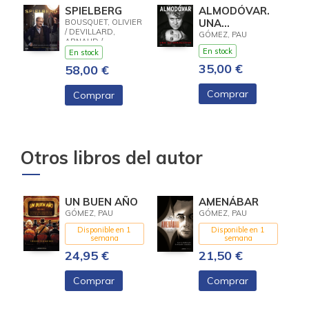
SPIELBERG
ALMODÓVAR.
UNA
BOUSQUET, OLIVIER
/ DEVILLARD,
RETROSPECTIVA
GÓMEZ, PAU
ARNAUD /
SCHALLER, NICOLAS
En stock
En stock
35,00 €
58,00 €
Comprar
Comprar
Otros libros del autor
UN BUEN AÑO
AMENÁBAR
GÓMEZ, PAU
GÓMEZ, PAU
Disponible en 1
Disponible en 1
semana
semana
24,95 €
21,50 €
Comprar
Comprar