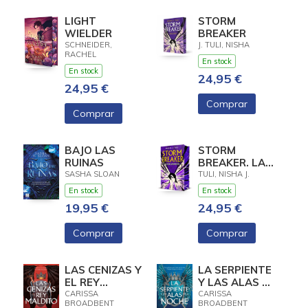
LIGHT
STORM
WIELDER
BREAKER
SCHNEIDER,
J. TULI, NISHA
RACHEL
En stock
En stock
24,95 €
24,95 €
Comprar
Comprar
BAJO LAS
STORM
RUINAS
BREAKER. LA
TRENCATEMPESTES
SASHA SLOAN
TULI, NISHA J.
En stock
En stock
19,95 €
24,95 €
Comprar
Comprar
LAS CENIZAS Y
LA SERPIENTE
EL REY
Y LAS ALAS DE
MALDITO
LA NOCHE
CARISSA
CARISSA
BROADBENT
BROADBENT