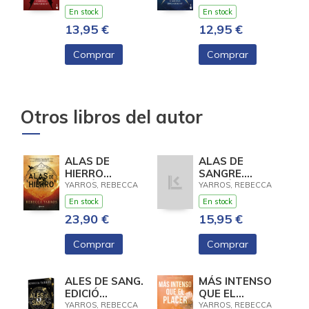
En stock
En stock
13,95 €
12,95 €
Comprar
Comprar
Otros libros del autor
ALAS DE
ALAS DE
HIERRO
SANGRE.
(EMPÍREO 2)
EDICIÓN
YARROS, REBECCA
YARROS, REBECCA
ESPECIAL
En stock
En stock
LIMITADA CON
23,90 €
15,95 €
CANTOS
DECORADOS
Comprar
Comprar
ALES DE SANG.
MÁS INTENSO
EDICIÓ
QUE EL
ESPECIAL
PLACER
YARROS, REBECCA
YARROS, REBECCA