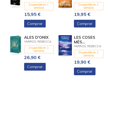
LIMITADA AMB
(VUELO Y
Disponible en 1
Disponible en 1
CANTELLS
GLORIA 3)
semana
semana
DECORATS
15,95 €
19,95 €
Comprar
Comprar
ALES D'ONIX
LES COSES
MÉS
YARROS, REBECCA
PRECIOSES
YARROS, REBECCA
Disponible en 1
semana
Disponible en 1
semana
26,90 €
19,90 €
Comprar
Comprar