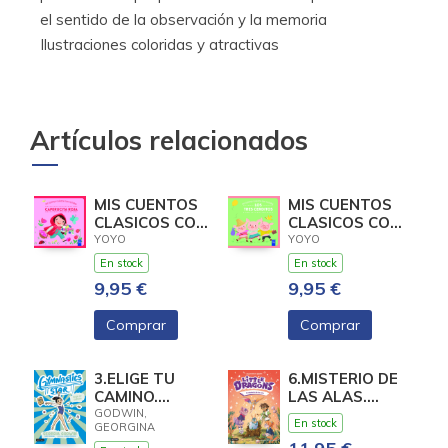
el sentido de la observación y la memoria
Ilustraciones coloridas y atractivas
Artículos relacionados
MIS CUENTOS
MIS CUENTOS
CLASICOS CON
CLASICOS CON
TEXTURAS.
TEXTURAS.
YOYO
YOYO
CAPERUCITA
LOS TRES
En stock
En stock
ROJA
CERDIT
9,95 €
9,95 €
Comprar
Comprar
3.ELIGE TU
6.MISTERIO DE
CAMINO.
LAS ALAS.
(GYMNASTICS
(LITTLE
GODWIN,
En stock
GEORGINA
STAR)
DRAGONS)