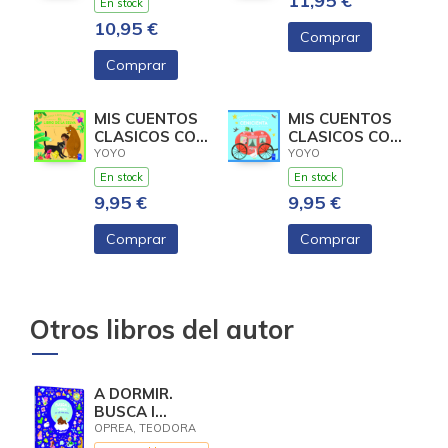
11,95 €
En stock
10,95 €
Comprar
Comprar
MIS CUENTOS
MIS CUENTOS
CLASICOS CON
CLASICOS CON
TEXTURAS. EL
TEXTURAS.
YOYO
YOYO
LIBRO DE LA
CENICIENTA
En stock
En stock
9,95 €
9,95 €
Comprar
Comprar
Otros libros del autor
A DORMIR.
BUSCA I
TROBA PER
OPREA, TEODORA
ALS MES